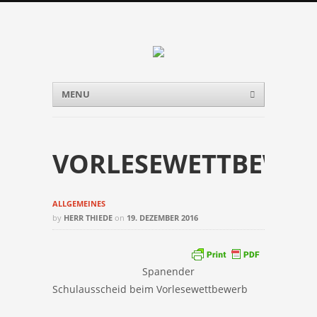
Menu
Skip to content
MENU
VORLESEWETTBEWE
ALLGEMEINES
by
HERR THIEDE
on
19. DEZEMBER 2016
Spanender
Schulausscheid beim Vorlesewettbewerb