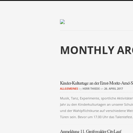
MONTHLY AR
Post navigati
Kinder-Kulturtage an der Ernst-Moritz-Arnd-S
ALLGEMEINES
by
HERR THIEDE
on
26. APRIL 2017
Musik, Tanz, Experimente, sportliche Aktivitä
Jahr zu den Kinderkulturtagen an unserer Schul
und der Wahlpflichtkurse auf verschiedene Weis
Türen sein. Bevor um 17.00 Uhr das Talentefes
Anmeldung 11. Greifswalder CityLauf