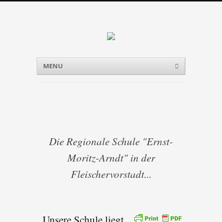
Menu
Skip to content
MENU
Die Regionale Schule "Ernst-
Moritz-Arndt" in der
Fleischervorstadt...
Unsere Schule liegt