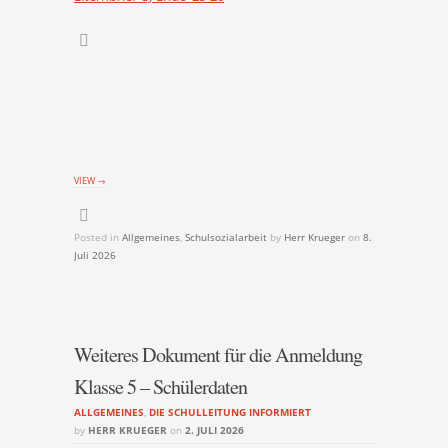
VIEW →
Posted in
Allgemeines
,
Schulsozialarbeit
by
Herr Krueger
on
8.
Juli 2026
Weiteres Dokument für die Anmeldung
Klasse 5 – Schülerdaten
ALLGEMEINES
,
DIE SCHULLEITUNG INFORMIERT
by
HERR KRUEGER
on
2. JULI 2026