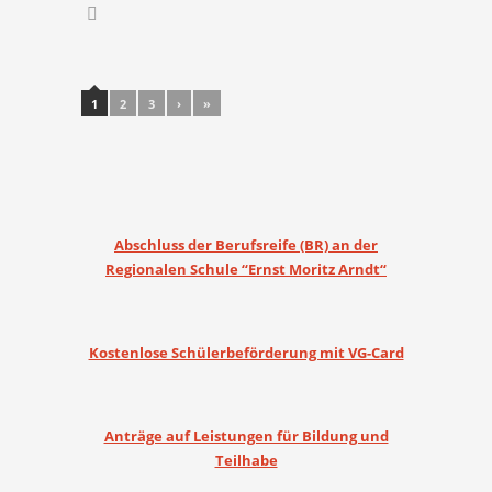
Post navigation
1
2
3
›
»
Abschluss der Berufsreife (BR) an der
Regionalen Schule “Ernst Moritz Arndt“
Kostenlose Schülerbeförderung mit VG-Card
Anträge auf Leistungen für Bildung und
Teilhabe