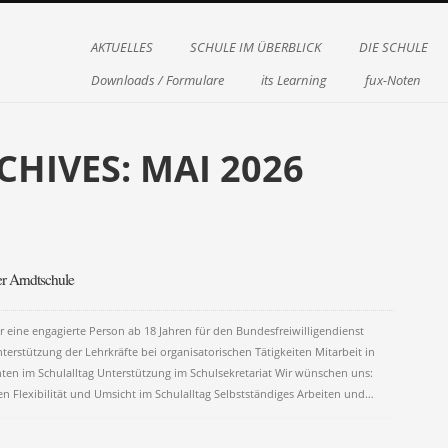
Menu
Skip to content
AKTUELLES
SCHULE IM ÜBERBLICK
DIE SCHULE
Downloads / Formulare
its Learning
fux-Noten
CHIVES:
MAI 2026
on
er Arndtschule
r eine engagierte Person ab 18 Jahren für den Bundesfreiwilligendienst
erstützung der Lehrkräfte bei organisatorischen Tätigkeiten Mitarbeit in
en im Schulalltag Unterstützung im Schulsekretariat Wir wünschen uns:
 Flexibilität und Umsicht im Schulalltag Selbstständiges Arbeiten und…
on