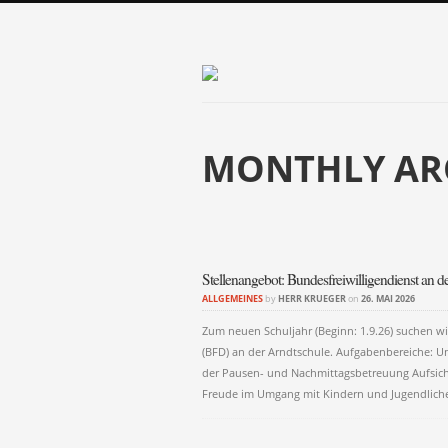
MONTHLY AR
Post navigati
Stellenangebot: Bundesfreiwilligendienst an d
ALLGEMEINES
by
HERR KRUEGER
on
26. MAI 2026
Zum neuen Schuljahr (Beginn: 1.9.26) suchen wi
(BFD) an der Arndtschule. Aufgabenbereiche: Unt
der Pausen- und Nachmittagsbetreuung Aufsicht
Freude im Umgang mit Kindern und Jugendlichen
Post navigati