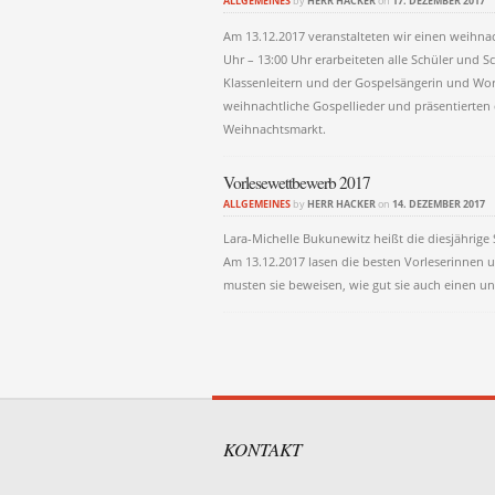
ALLGEMEINES
by
HERR HACKER
on
17. DEZEMBER 2017
Am 13.12.2017 veranstalteten wir einen weihnac
Uhr – 13:00 Uhr erarbeiteten alle Schüler und
Klassenleitern und der Gospelsängerin und Wor
weihnachtliche Gospellieder und präsentierten
Weihnachtsmarkt.
Vorlesewettbewerb 2017
ALLGEMEINES
by
HERR HACKER
on
14. DEZEMBER 2017
Lara-Michelle Bukunewitz heißt die diesjährige 
Am 13.12.2017 lasen die besten Vorleserinnen u
musten sie beweisen, wie gut sie auch einen u
Post navigati
KONTAKT