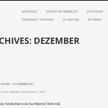
Menu
Skip to content
AKTUELLES
SCHULE IM ÜBERBLICK
DIE SCHULE
Downloads / Formulare
its Learning
fux-Noten
CHIVES:
DEZEMBER
on
 HACKER
on
20. DEZEMBER 2017
n Link anklicken: Elternbrief 12_2017
er Arndtschule in der Jacobikirche Greifswald