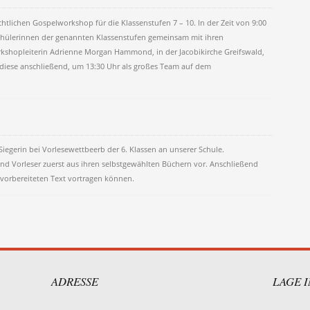
htlichen Gospelworkshop für die Klassenstufen 7 – 10. In der Zeit von 9:00
 Schülerinnen der genannten Klassenstufen gemeinsam mit ihren
kshopleiterin Adrienne Morgan Hammond, in der Jacobikirche Greifswald,
 diese anschließend, um 13:30 Uhr als großes Team auf dem
Siegerin bei Vorlesewettbeerb der 6. Klassen an unserer Schule.
nd Vorleser zuerst aus ihren selbstgewählten Büchern vor. Anschließend
nvorbereiteten Text vortragen können.
on
ADRESSE
LAGE 