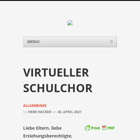
Menu
Skip to content
MENU
VIRTUELLER
SCHULCHOR
ALLGEMEINES
by
HERR HACKER
on
30. APRIL 2021
Liebe Eltern,
liebe
Erziehungsberechtigte,