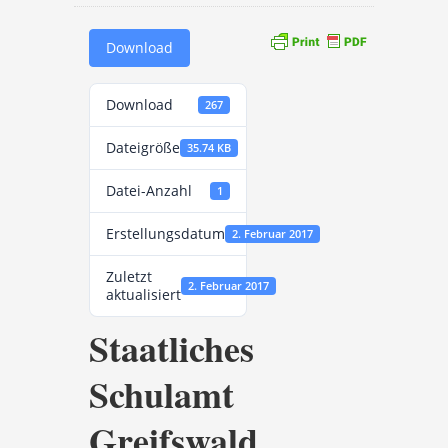
Download
Download
267
Dateigröße
35.74 KB
Datei-Anzahl
1
Erstellungsdatum
2. Februar 2017
Zuletzt
2. Februar 2017
aktualisiert
Staatliches
Schulamt
Greifswald