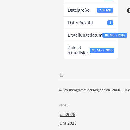
Dateigröße
2.02 MB
Datei-Anzahl
1
Erstellungsdatum
18. März 2016
Zuletzt
18. März 2016
aktualisiert
Post navigati
←
Schulprogramm der Regionalen Schule „EMA
ARCHIV
Juli 2026
Juni 2026