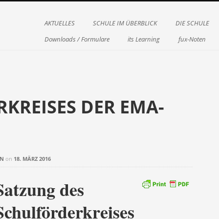
Menu
Skip to content
AKTUELLES
SCHULE IM ÜBERBLICK
DIE SCHULE
Downloads / Formulare
its Learning
fux-Noten
KREISES DER EMA-
IN
on
18. MÄRZ 2016
Satzung des
Schulförderkreises