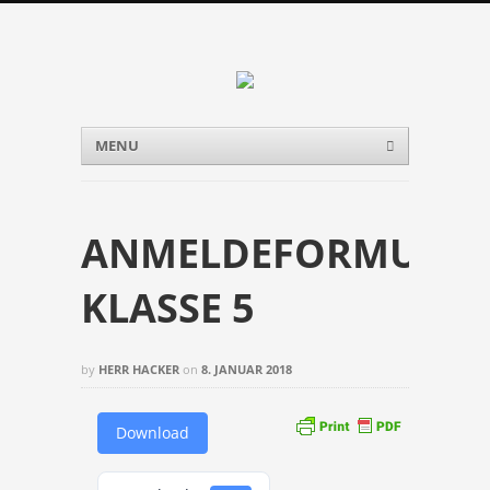
Menu
Skip to content
MENU
ANMELDEFORMULA
KLASSE 5
by
HERR HACKER
on
8. JANUAR 2018
Download