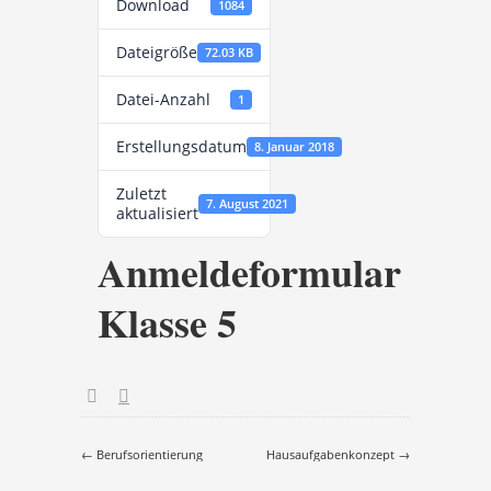
Download
1084
Dateigröße
72.03 KB
Datei-Anzahl
1
Erstellungsdatum
8. Januar 2018
Zuletzt
7. August 2021
aktualisiert
Anmeldeformular
Klasse 5
Post navigation
←
Berufsorientierung
Hausaufgabenkonzept
→