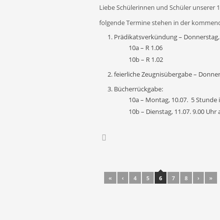
Liebe Schülerinnen und Schüler unserer 1
folgende Termine stehen in der kommen
Prädikatsverkündung – Donnerstag, 
10a – R 1.06
10b – R 1.02
feierliche Zeugnisübergabe – Donners
Bücherrückgabe:
10a – Montag, 10.07. 5 Stunde 
10b – Dienstag, 11.07. 9.00 Uh
Post navigation
«
‹
4
5
6
7
8
›
»