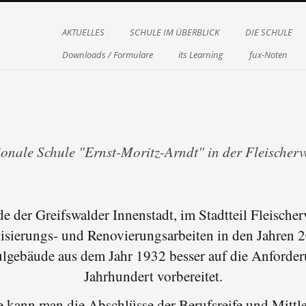
Menu
Skip to content
AKTUELLES
SCHULE IM ÜBERBLICK
DIE SCHULE
Downloads / Formulare
its Learning
fux-Noten
onale Schule "Ernst-Moritz-Arndt" in der Fleischervo
e der Greifswalder Innenstadt, im Stadtteil Fleischer
sierungs- und Renovierungsarbeiten in den Jahren 
lgebäude aus dem Jahr 1932 besser auf die Anforderu
Jahrhundert vorbereitet.
 kann man die Abschlüsse der Berufsreife und Mittle