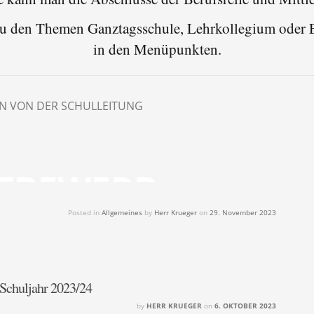
zu den Themen Ganztagsschule, Lehrkollegium oder 
in den Menüpunkten.
N VON DER SCHULLEITUNG
TBEWERB
Posted in
Allgemeines
by
Herr Krueger
on
29. November 2023
m Schuljahr 2023/24
by
HERR KRUEGER
on
6. OKTOBER 2023