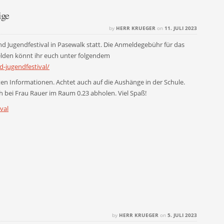
ige
by
HERR KRUEGER
on
11. JULI 2023
und Jugendfestival in Pasewalk statt. Die Anmeldegebühr für das
den könnt ihr euch unter folgendem
-jugendfestival/
nten Informationen. Achtet auch auf die Aushänge in der Schule.
 bei Frau Rauer im Raum 0.23 abholen. Viel Spaß!
val
by
HERR KRUEGER
on
5. JULI 2023