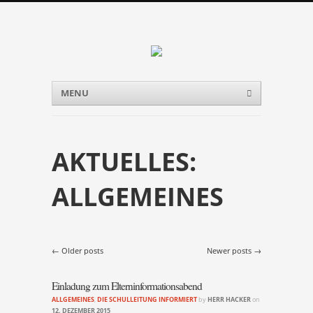
Menu
Skip to content
MENU
AKTUELLES:
ALLGEMEINES
Post navigation
←
Older posts
Newer posts
→
Einladung zum Elterninformationsabend
ALLGEMEINES
,
DIE SCHULLEITUNG INFORMIERT
by
HERR HACKER
on
12. DEZEMBER 2015