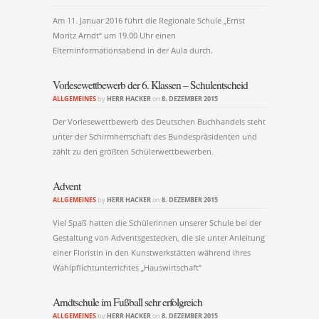
Am 11. Januar 2016 führt die Regionale Schule „Ernst
Moritz Arndt“ um 19.00 Uhr einen
Elterninformationsabend in der Aula durch.
Vorlesewettbewerb der 6. Klassen – Schulentscheid
ALLGEMEINES
by
HERR HACKER
on
8. DEZEMBER 2015
Der Vorlesewettbewerb des Deutschen Buchhandels steht
unter der Schirmherrschaft des Bundespräsidenten und
zählt zu den größten Schülerwettbewerben.
Advent
ALLGEMEINES
by
HERR HACKER
on
8. DEZEMBER 2015
Viel Spaß hatten die Schülerinnen unserer Schule bei der
Gestaltung von Adventsgestecken, die sie unter Anleitung
einer Floristin in den Kunstwerkstätten während ihres
Wahlpflichtunterrichtes „Hauswirtschaft“
Arndtschule im Fußball sehr erfolgreich
ALLGEMEINES
by
HERR HACKER
on
8. DEZEMBER 2015