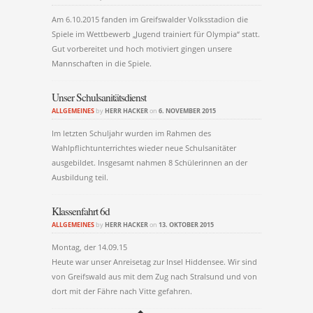
Am 6.10.2015 fanden im Greifswalder Volksstadion die
Spiele im Wettbewerb „Jugend trainiert für Olympia“ statt.
Gut vorbereitet und hoch motiviert gingen unsere
Mannschaften in die Spiele.
Unser Schulsanitätsdienst
ALLGEMEINES
by
HERR HACKER
on
6. NOVEMBER 2015
Im letzten Schuljahr wurden im Rahmen des
Wahlpflichtunterrichtes wieder neue Schulsanitäter
ausgebildet. Insgesamt nahmen 8 Schülerinnen an der
Ausbildung teil.
Klassenfahrt 6d
ALLGEMEINES
by
HERR HACKER
on
13. OKTOBER 2015
Montag, der 14.09.15
Heute war unser Anreisetag zur Insel Hiddensee. Wir sind
von Greifswald aus mit dem Zug nach Stralsund und von
dort mit der Fähre nach Vitte gefahren.