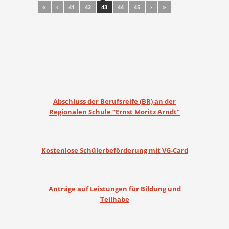
Post navigation
«
‹
41
42
43
44
45
›
»
Abschluss der Berufsreife (BR) an der
Regionalen Schule “Ernst Moritz Arndt“
Kostenlose Schülerbeförderung mit VG-Card
Anträge auf Leistungen für Bildung und
Teilhabe