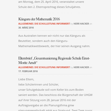
am Montag, dem 25. April 2016, veranstaltet unsere
Schule den 2. Elternsprechtag dieses Schuljahres.
Känguru der Mathematik 2016
ALLGEMEINES
,
DIE SCHULLEITUNG INFORMIERT
by
HERR HACKER
on
30. MÄRZ 2016
Aus Australien kennen wir nicht nur das Känguru als
Beuteltier, sondern auch den Känguru-
Mathematikwettbewerb, der hier seinen Ausgang nahm.
Elternbrief „Gesamtsanierung Regionale Schule Ernst-
Moritz Arndt“
ALLGEMEINES
,
DIE SCHULLEITUNG INFORMIERT
by
HERR HACKER
on
17. FEBRUAR 2016
Liebe Eltern,
liebe Schülerinnen und Schüler,
unser Schulgebäude soll vom Keller bis zum Boden
saniert werden. Das beschloss die Bürgerschaft der UHGW
auf ihrer Sitzung vom 28. Januar 2016 mit der
Auftragsvergabe an die Planungsfirma gmw
planungsgesellschaft mbH aus Stralsund. Zwei Tage zuvor