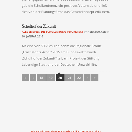
gab die Schulkonferenz ein positives Votum ab und ließ
sich von der Planungsfirma das Gesamtkonzept erläutern.
Schulhof der Zukunft
ALLGEMEINES
,
DIE SCHULLEITUNG INFORMIERT
by
HERR HACKER
on
10. JANUAR 2016
Als eine von 536 Schulen nahm die Regionale Schule
„Ernst Moritz Arndt“ 2015 am Bundeswettbewerb
„Schulhof der Zukunft“ teil, ein Projekt der Stiftung
Lebendige Stadt und der Deutschen Umwelthilfe.
Post navigation
«
‹
18
19
20
21
22
›
»