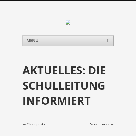
Menu
Skip to content
MENU
AKTUELLES:
DIE
SCHULLEITUNG
INFORMIERT
Post navigation
←
Older posts
Newer posts
→